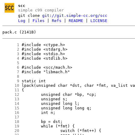
scc
simple c99 compiler
git clone
git://git.simple-cc.org/scc
Log
|
Files
|
Refs
|
README
|
LICENSE
pack.c (2141B)
      1
      2
      3
      4
      5
      6
      7
      8
      9
     10
     11
     12
     13
     14
     15
     16
     17
     18
     19
     20