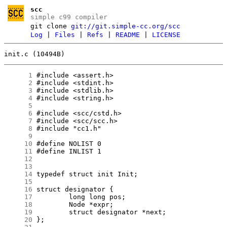
scc
simple c99 compiler
git clone
git://git.simple-cc.org/scc
Log
|
Files
|
Refs
|
README
|
LICENSE
init.c (10494B)
      1
      2
      3
      4
      5
      6
      7
      8
      9
     10
     11
     12
     13
     14
     15
     16
     17
     18
     19
     20